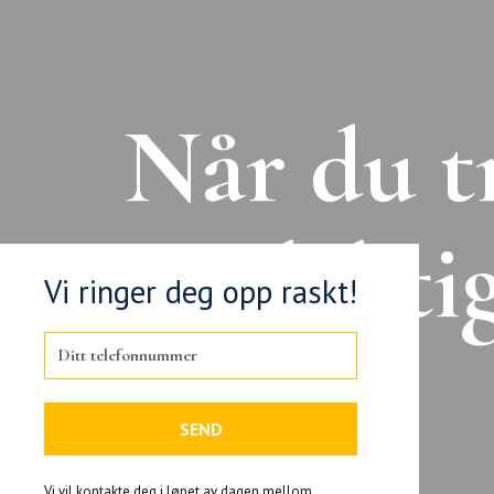
Når du t
en dykti
Vi ringer deg opp raskt!