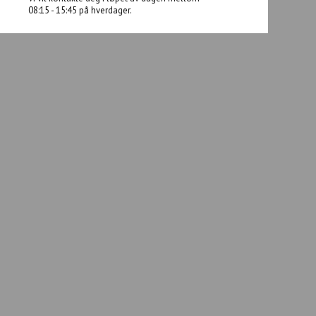
Våre advokater
Vi vil kontakte deg i løpet av dagen mellom
08:15 - 15:45 på hverdager.