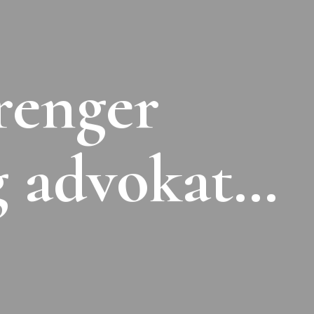
renger
g advokat…